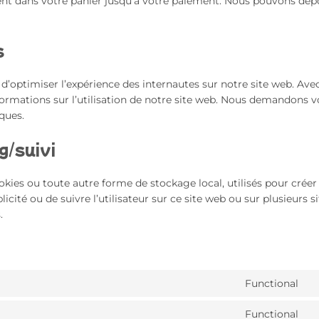
tent dans votre panier jusqu’à votre paiement. Nous pouvons dép
s
 d’optimiser l’expérience des internautes sur notre site web. Ave
formations sur l’utilisation de notre site web. Nous demandons v
ques.
g/suivi
kies ou toute autre forme de stockage local, utilisés pour créer
ublicité ou de suivre l’utilisateur sur ce site web ou sur plusieurs s
.
Functional
C
to
Functional
se
C