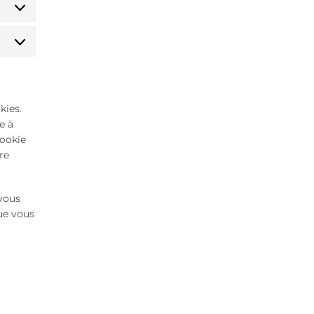
Statistiques
Marketing
kies.
e à
cookie
re
 vous
ue vous