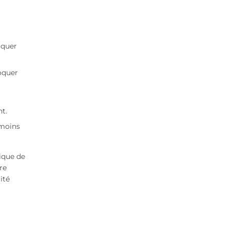
oquer
oquer
nt.
 moins
tique de
re
ité