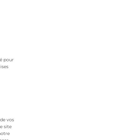
sé pour
lises
 de vos
e site
notre