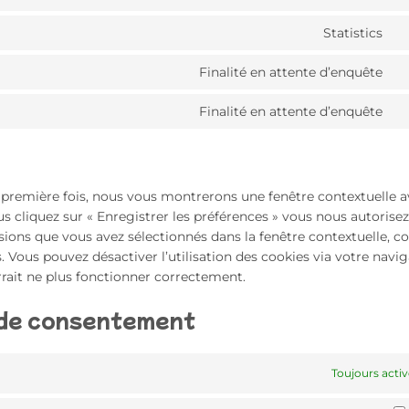
w
to
Statistics
se
C
wo
to
Finalité en attente d’enquête
se
C
so
to
Finalité en attente d’enquête
js
se
C
go
to
fo
se
di
a première fois, nous vous montrerons une fenêtre contextuelle 
us cliquez sur « Enregistrer les préférences » vous nous autorisez
ensions que vous avez sélectionnés dans la fenêtre contextuelle,
. Vous pouvez désactiver l’utilisation des cookies via votre navig
rrait ne plus fonctionner correctement.
 de consentement
Toujours activ