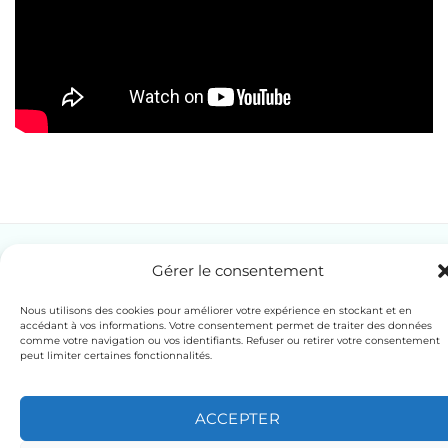
Gérer le consentement
CONTACTER LA CLINIQUE
Nous utilisons des cookies pour améliorer votre expérience en stockant et en
accédant à vos informations. Votre consentement permet de traiter des données
comme votre navigation ou vos identifiants. Refuser ou retirer votre consentement
peut limiter certaines fonctionnalités.
Copyright 2026 ©
Clinique Sainte Dévote
- Création
ACCEPTER
stilelibero.mc